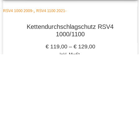
,
RSV4 1000 2009-
RSV4 1100 2021-
Kettendurchschlagschutz RSV4
1000/1100
€
119,00
–
€
129,00
Inkl. MwSt.
zzgl.
Versand
Lieferzeit: ca. 2-5 Tage
Ausführung wählen
Vertrag widerrufen
Datenschutzerklärung