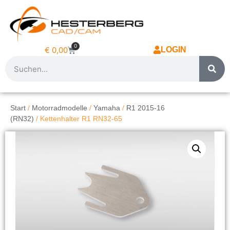
0
€
0,00
LOGIN
Start
/
Motorradmodelle
/
Yamaha
/
R1 2015-16
(RN32)
/ Kettenhalter R1 RN32-65