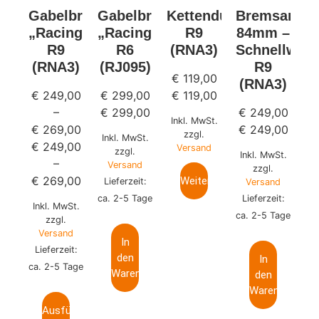
Gabelbrücke
Gabelbrücke
Kettendurchschlagsch
Bremsanker
„Racing“
„Racing“
R9
84mm –
R9
R6
(RNA3)
Schnellwec
(RNA3)
(RJ095)
R9
€
119,00
(RNA3)
€
249,00
€
299,00
€
119,00
–
€
299,00
€
249,00
Inkl. MwSt.
€
269,00
€
249,00
zzgl.
Inkl. MwSt.
€
249,00
Versand
zzgl.
Inkl. MwSt.
–
Versand
zzgl.
€
269,00
Weiterlesen
Lieferzeit:
Versand
ca. 2-5 Tage
Lieferzeit:
Inkl. MwSt.
ca. 2-5 Tage
zzgl.
Versand
In
Lieferzeit:
den
In
ca. 2-5 Tage
Warenkorb
den
Warenkorb
Ausführung