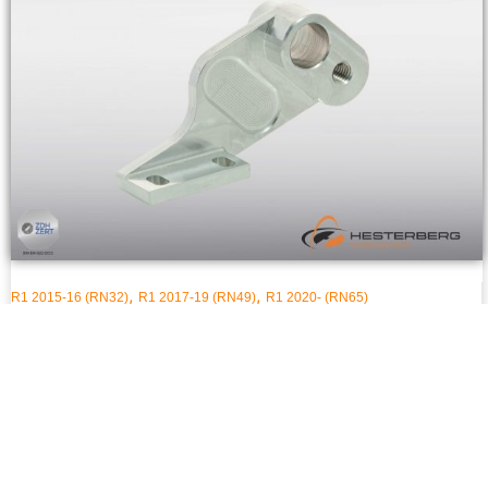
,
,
R1 2015-16 (RN32)
R1 2017-19 (RN49)
R1 2020- (RN65)
Sensorhalter Öhlins FGR 250-300 R1
€
89,00
Inkl. MwSt.
zzgl.
Versand
Lieferzeit: ca. 2-5 Tage